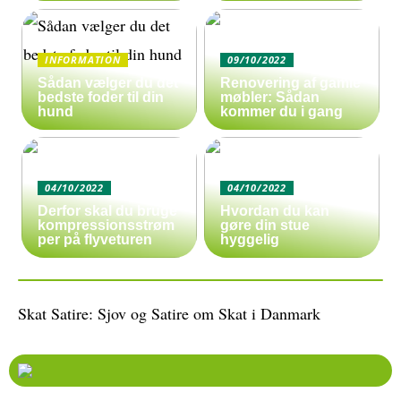
INFORMATION
09/10/2022
Sådan vælger du det
Renovering af gamle
bedste foder til din
møbler: Sådan
hund
kommer du i gang
04/10/2022
04/10/2022
Derfor skal du bruge
Hvordan du kan
kompressionsstrøm
gøre din stue
per på flyveturen
hyggelig
Skat Satire: Sjov og Satire om Skat i Danmark