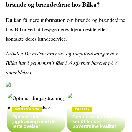
brænde og brændetårne hos Bilka?
Du kan få mere information om brænde og brændetårne
hos Bilka ved at besøge deres hjemmeside eller
kontakte deres kundeservice.
Artiklen De bedste brænde- og træpilleløsninger hos
Bilka har i gennemsnit fået
3.6
stjerner baseret på
8
anmeldelser
INFORMATION
KREATIV
Optimer din
Cashmere garn er
jagttræning med de
kendt for sin
rette øvelser
uovertrufne kvalitet