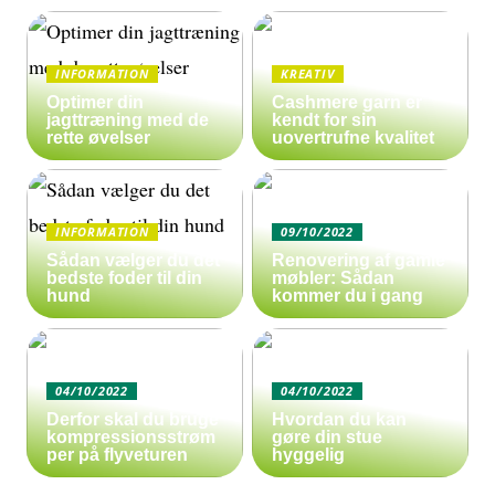
INFORMATION
KREATIV
Optimer din
Cashmere garn er
jagttræning med de
kendt for sin
rette øvelser
uovertrufne kvalitet
INFORMATION
09/10/2022
Sådan vælger du det
Renovering af gamle
bedste foder til din
møbler: Sådan
hund
kommer du i gang
04/10/2022
04/10/2022
Derfor skal du bruge
Hvordan du kan
kompressionsstrøm
gøre din stue
per på flyveturen
hyggelig