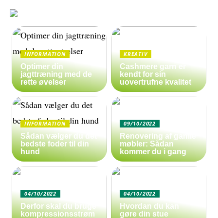
INFORMATION
KREATIV
Optimer din
Cashmere garn er
jagttræning med de
kendt for sin
rette øvelser
uovertrufne kvalitet
INFORMATION
09/10/2022
Sådan vælger du det
Renovering af gamle
bedste foder til din
møbler: Sådan
hund
kommer du i gang
04/10/2022
04/10/2022
Derfor skal du bruge
Hvordan du kan
kompressionsstrøm
gøre din stue