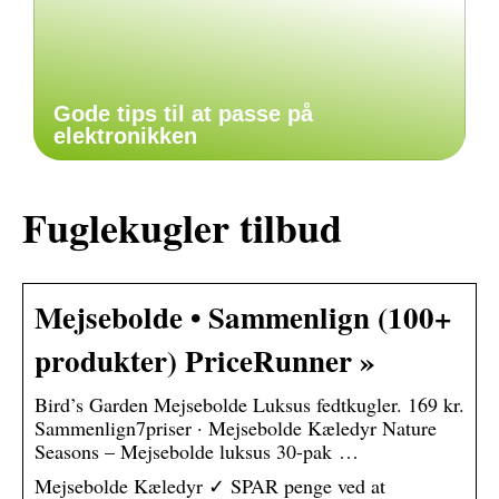
Gode tips til at passe på
elektronikken
Fuglekugler tilbud
Mejsebolde • Sammenlign (100+
produkter) PriceRunner »
Bird’s Garden Mejsebolde Luksus fedtkugler. 169 kr.
Sammenlign7priser · Mejsebolde Kæledyr Nature
Seasons – Mejsebolde luksus 30-pak …
Mejsebolde Kæledyr ✓ SPAR penge ved at