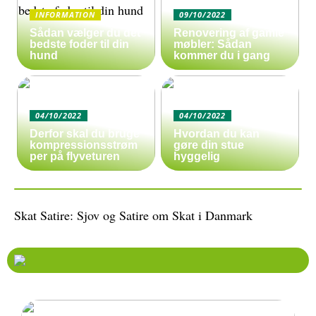
INFORMATION
09/10/2022
Sådan vælger du det
Renovering af gamle
bedste foder til din
møbler: Sådan
hund
kommer du i gang
04/10/2022
04/10/2022
Derfor skal du bruge
Hvordan du kan
kompressionsstrøm
gøre din stue
per på flyveturen
hyggelig
Skat Satire: Sjov og Satire om Skat i Danmark