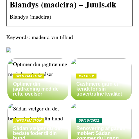
Blandys (madeira) – Juuls.dk
Blandys (madeira)
Keywords: madeira vin tilbud
INFORMATION
KREATIV
Optimer din
Cashmere garn er
jagttræning med de
kendt for sin
rette øvelser
uovertrufne kvalitet
INFORMATION
09/10/2022
Sådan vælger du det
Renovering af gamle
bedste foder til din
møbler: Sådan
hund
kommer du i gang