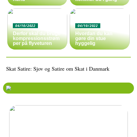
04/10/2022
04/10/2022
Derfor skal du bruge
Hvordan du kan
kompressionsstrøm
gøre din stue
per på flyveturen
hyggelig
Skat Satire: Sjov og Satire om Skat i Danmark